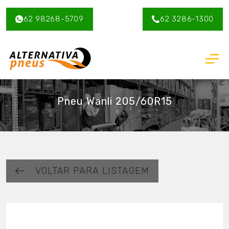
62 98268-5709
62 3286-1300
Pneu Wanli 205/60R15
VOLTAR PARA LISTAGEM