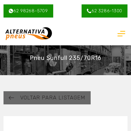
62 98268-5709
62 3286-1300
Pneu Sunfull 235/70R16
VOLTAR PARA LISTAGEM