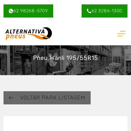
62 98268-5709
62 3286-1300
Pneu Wanli 195/55R15
VOLTAR PARA LISTAGEM