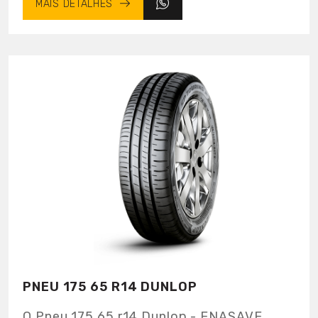
MAIS DETALHES
PNEU 175 65 R14 DUNLOP
O Pneu 175 65 r14 Dunlop - ENASAVE