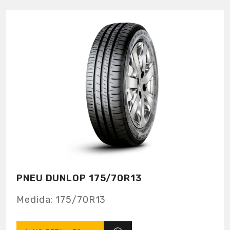
desenho interno que auxilia na drenagem
da água, e seus sulcos mais largos e
profundos proporcionam excelente
escoamento de água em situações de
aquaplanagem.
PNEU DUNLOP 175/70R13
Medida:
175/70R13