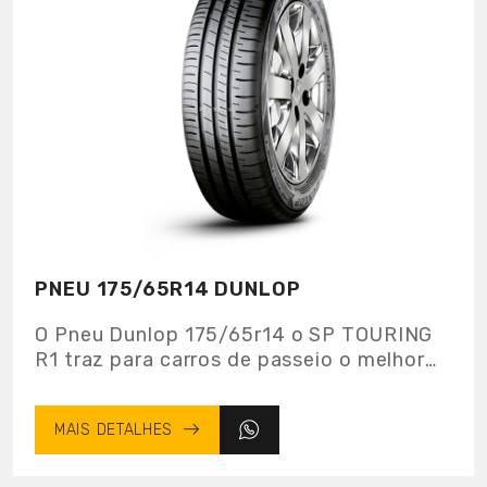
PNEU 175/65R14 DUNLOP
O Pneu Dunlop 175/65r14 o SP TOURING
R1 traz para carros de passeio o melhor
custo-benefício do mercado. Com
estrutura reforçada, o SP TOURING R1 é
MAIS DETALHES
uma excelente opção de pneu para você
rodar sempre tranquilo. Sua banda de
rodagem com desenho assimétrico, com